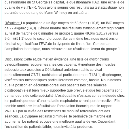
questionnaire du St George's Hospital, le questionnaire HAD, une échelle de
qualité de vie, l’EFR. Nous avons soumis ces résultats au test statistique non
paramétrique de rang de Mann-Whitney en unilatéral.
Résultats:
La population a un âge moyen de 63,5ans (±10,6), un IMC moyen
de 27,4kg/m2 (±4,3). L’étude montre des résultats statistiquement significatifs
au test de marche de 6 minutes, le groupe 1 gagne 49,6m (±31,7) versus
9,6m (±51,1) pour le second groupe. Sur ce même test, nous montrons un
résultat significatif sur l’EVA de la dyspnée de fin d’effort. Concernant
l’ampliation thoracique, nous retrouvons un résultat en faveur du groupe 1.
Discussion:
Cette étude met en évidence, une liste de dysfonctions
ostéopathiques réccurentes chez ces patients: Hypertonie des muscles
suboccipitaux associée à C0 bilatéral antérieur, rachis cervical
particulierement C7/T1, rachis dorsal particulierement T12/L1, diaphragme,
viscères sus-mésocoliques particulierement estomac, bassin. Nous notons
que la position en décubitus dorsal des patients lors des séances
d'ostéopathie est bien mieux supportée que prévue et que les patients sont
demandeurs de cette spécialité. L'ostéopathie n'est pas contre indiquée chez
les patients porteurs d'une maladie respiratoire chronique obstructive. Elle
semble améliorer les résultats de l'ampliation thoracique et le rapport
VR/CPT par la levée des restrictions de mobilité retrouvées lors des
séances. La dyspnée est ainsi diminuée, le périmètre de marche est
augmenté. Le patient retrouve une meilleure qualité de vie. Cependant
l'échantillon de patients faible, nous invite à la prudence.