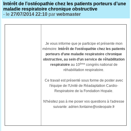
Intérêt de l’ostéopathie chez les patients porteurs d’une
maladie respiratoire chronique obstructive
- le
27/07/2014 22:10
par
webmaster
Je vous informe que je participe et présente mon
mémoire:
Intérêt de l’ostéopathie chez les patients
porteurs d’une maladie respiratoire chronique
obstructive, au sein d’un service de réhabilitation
ème
respiratoire
au 10
congrès national de
réhabilitation respiratoire.
Ce travail est présenté sous forme de poster avec
l'équipe de l'Unité de Réadaptation Cardio-
Respiratoire de la Fondation Hopale.
N'hésitez pas à me poser vos questions à l'adresse
suivante: adrien.fontaine@osteopale.fr