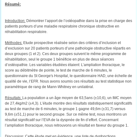
Résumé:
Introduction:
Démontrer l’apport de l’ostéopathie dans la prise en charge des
patients porteurs d’une maladie respiratoire chronique obstructive en
réhabilitation respiratoire.
Méthodes:
Etude prospective réalisée selon des critères d’inclusion et
d’exclusion sur 20 patients porteurs d’une pathologie obstructive répartis en
deux groupes (1 et 2). Ces deux groupes suivent le même programme de
réhabilitation, seul le groupe 1 bénéficie en plus de deux séances
d’ostéopathie. Les variables étudiées étaient: L’ampliation thoracique, le
score au débitmètre de pointe, le test de marche de 6 minutes, le
questionnaire du St George's Hospital, le questionnaire HAD, une échelle de
qualité de vie, l’EFR. Nous avons soumis ces résultats au test statistique non
paramétrique de rang de Mann-Whitney en unilatéral.
Résultats:
La population a un âge moyen de 63,5ans (±10,6), un IMC moyen
de 27,4kg/m2 (±4,3). L’étude montre des résultats statistiquement significatifs
au test de marche de 6 minutes, le groupe 1 gagne 49,6m (±31,7) versus
9,6m (±51,1) pour le second groupe. Sur ce même test, nous montrons un
résultat significatif sur l’EVA de la dyspnée de fin d’effort. Concernant
l’ampliation thoracique, nous retrouvons un résultat en faveur du groupe 1.
Discussion:
Cette étude met en évidence, une liste de dysfonctions