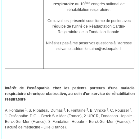
ème
respiratoire
au 10
congrès national de
réhabilitation respiratoire.
Ce travail est présenté sous forme de poster avec
l'équipe de l'Unité de Réadaptation Cardio-
Respiratoire de la Fondation Hopale.
N'hésitez pas à me poser vos questions à l'adresse
suivante: adrien.fontaine@osteopale.fr
Intérêt de l’ostéopathie chez les patients porteurs d’une maladie
respiratoire chronique obstructive, au sein d’un service de réhabilitation
respiratoire
1
2
2
3
4
A. Fontaine
, S. Ribadeau Dumas
, F. Fontaine
, B. Vincke
, C. Roussel
.
1 Ostéopathe D.O. - Berck-Sur-Mer (France), 2 URCR, Fondation Hopale -
Berck-Sur-Mer (France), 3 Fondation Hopale - Berck-Sur-Mer (France), 4
Faculté de médecine - Lille (France).