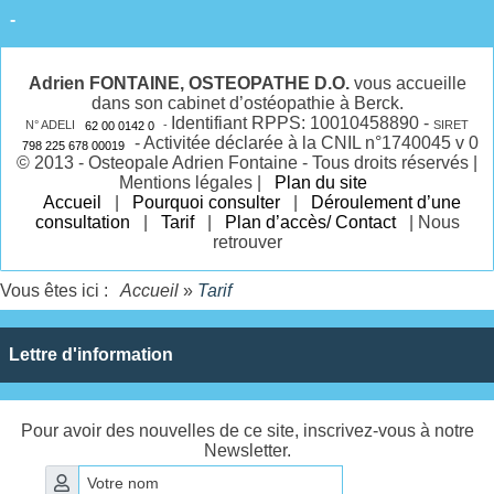
-
Adrien FONTAINE,
OSTEOPATHE
D.O.
vous accueille
dans son cabinet d’ostéopathie à Berck.
Identifiant RPPS: 10010458890 -
N° ADELI
62 00 0142 0
-
SIRET
- Activitée déclarée à la CNIL n°1740045 v 0
798 225 678 00019
© 2013 - Osteopale Adrien Fontaine - Tous droits réservés |
Mentions légales |
Plan du site
Accueil
|
Pourquoi consulter
|
Déroulement d’une
consultation
|
Tarif
|
Plan d’accès/ Contact
| Nous
retrouver
Vous êtes ici :
Accueil
»
Tarif
Lettre d'information
Pour avoir des nouvelles de ce site, inscrivez-vous à notre
Newsletter.