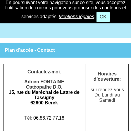
En poursuivant votre navigation sur ce site, vous acceptez
l'utilisation de cookies pour vous proposer des contenus et
services adaptés.
Mentions légales
.
OK
Plan d'accès - Contact
Contactez-moi:
Horaires
d’ouverture
:
Adrien FONTAINE
Ostéopathe D.O.
sur rendez-vous
15, rue du Maréchal de Lattre de
Du Lundi au
Tassigny
Samedi
62600 Berck
Tél:
06.86.72.77.18