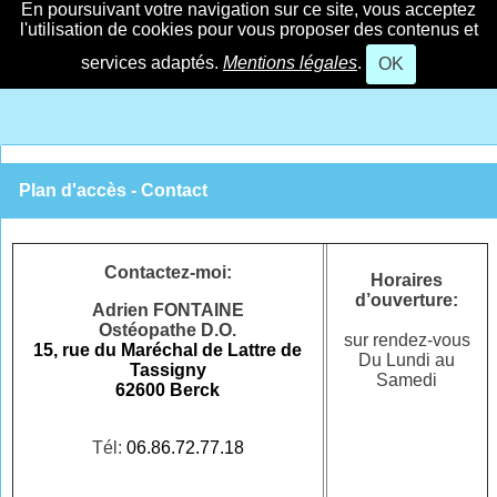
En poursuivant votre navigation sur ce site, vous acceptez
l'utilisation de cookies pour vous proposer des contenus et
services adaptés.
Mentions légales
.
OK
Plan d'accès - Contact
Contactez-moi:
Horaires
d’ouverture
:
Adrien FONTAINE
Ostéopathe D.O.
sur rendez-vous
15, rue du Maréchal de Lattre de
Du Lundi au
Tassigny
Samedi
62600 Berck
Tél:
06.86.72.77.18