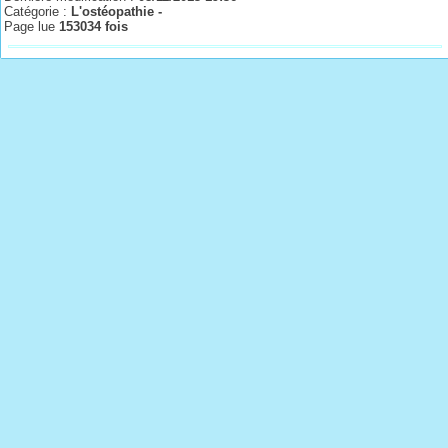
Catégorie :
L'ostéopathie -
Page lue
153034 fois