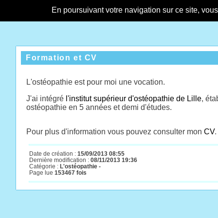
En poursuivant votre navigation sur ce site, vou
Formation et CV
L'ostéopathie est pour moi une vocation.
J'ai intégré
l'institut supérieur d'ostéopathie de Lille
, ét
ostéopathie en 5 années et demi d'études.
Pour plus d'information vous pouvez consulter mon
CV
.
Date de création :
15/09/2013 08:55
Dernière modification :
08/11/2013 19:36
Catégorie :
L'ostéopathie -
Page lue
153467 fois