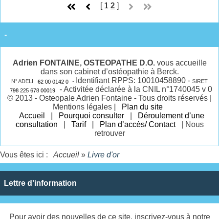
[
1
2
]
-
Adrien FONTAINE,
OSTEOPATHE
D.O.
vous accueille
dans son cabinet d’ostéopathie à Berck.
Identifiant RPPS: 10010458890 -
N° ADELI
62 00 0142 0
-
SIRET
- Activitée déclarée à la CNIL n°1740045 v 0
798 225 678 00019
© 2013 - Osteopale Adrien Fontaine - Tous droits réservés |
Mentions légales |
Plan du site
Accueil
|
Pourquoi consulter
|
Déroulement d’une
consultation
|
Tarif
|
Plan d’accès/ Contact
| Nous
retrouver
Vous êtes ici :
Accueil
»
Livre d'or
Lettre d'information
Pour avoir des nouvelles de ce site, inscrivez-vous à notre