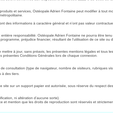
produits et services, Ostéopale Adrien Fontaine peut modifier à tout mo
métropolitaine.
ont des informations à caractère général et n’ont pas valeur contractuel
e et entière responsabilité. Ostéopale Adrien Fontaine ne pourra être te
ramme, préjudice financier, résultant de l’utilisation de ce site ou de 
e mettre à jour, sans préavis, les présentes mentions légales et tous le
les présentes Conditions Générales lors de chaque connexion.
e consultation (type de navigateur, nombre de visiteurs, rubriques visi
 à des tiers.
e site sur un support papier est autorisée, sous réserve du respect des 
ication, ni altération d’aucune sorte).
rce et mention que les droits de reproduction sont réservés et strictemen