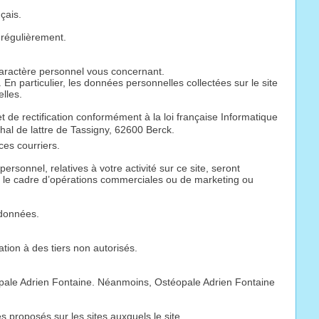
çais.
 régulièrement.
 caractère personnel vous concernant.
n particulier, les données personnelles collectées sur le site
elles.
de rectification conformément à la loi française Informatique
hal de lattre de Tassigny, 62600 Berck.
ces courriers.
rsonnel, relatives à votre activité sur ce site, seront
s le cadre d’opérations commerciales ou de marketing ou
 données.
tion à des tiers non autorisés.
téopale Adrien Fontaine. Néanmoins, Ostéopale Adrien Fontaine
 proposés sur les sites auxquels le site