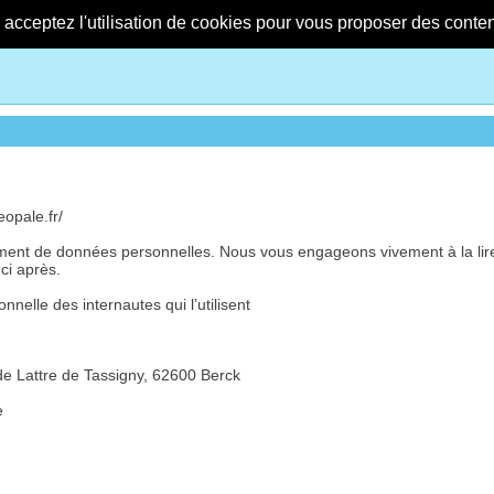
s acceptez l'utilisation de cookies pour vous proposer des conte
eopale.fr/
ement de données personnelles. Nous vous engageons vivement à la lire,
ci après.
onnelle des internautes qui l’utilisent
de Lattre de Tassigny, 62600 Berck
e