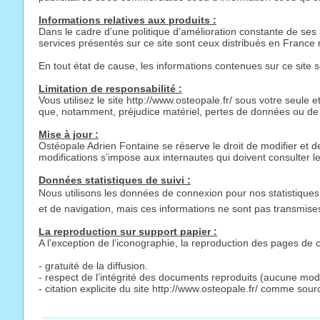
Informations relatives aux produits :
Dans le cadre d’une politique d’amélioration constante de ses 
services présentés sur ce site sont ceux distribués en France 
En tout état de cause, les informations contenues sur ce site s
Limitation de responsabilité :
Vous utilisez le site http://www.osteopale.fr/ sous votre seul
que, notamment, préjudice matériel, pertes de données ou de prog
Mise à jour :
Ostéopale Adrien Fontaine se réserve le droit de modifier et d
modifications s’impose aux internautes qui doivent consulter 
Données statistiques de suivi :
Nous utilisons les données de connexion pour nos statistiques d
et de navigation, mais ces informations ne sont pas transmises
La reproduction sur support papier :
A l’exception de l’iconographie, la reproduction des pages de c
- gratuité de la diffusion.
- respect de l’intégrité des documents reproduits (aucune modif
- citation explicite du site http://www.osteopale.fr/ comme sou