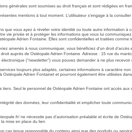
itions générales sont soumises au droit français et sont rédigées en fran
présentes mentions à tout moment. L’utilisateur s’engage à la consulter
sans que vous ayez à révéler votre identité ou toute autre information à
e vie privée et à protéger les informations que vous lui communiquez. E
stéopale Adrien Fontaine. Elles sont confidentielles et traitées comme t
riez amenés à nous communiquer, vous bénéficiez d’un droit d’accès et 
 droit auprès de Ostéopale Adrien Fontaine  Adresse : 15 rue du maréc
r électronique ("newsletter") vous pouvez demander à ne plus recevoir 
rvices toujours plus adaptés, certaines informations à caractère non pe
à Ostéopale Adrien Fontainet et pourront également être utilisées dan
tiers. Seul le personnel de Ostéopale Adrien Fontaine ont accès aux
’intégrité des données, leur confidentialité et empêcher toute communica
osteopale.fr/ ne nécessite pas d’autorisation préalable et écrite de Os
la mise en place du lien.
un cas tenue responsable du contenu ainsi que des produits ou services