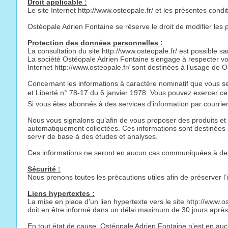
Droit applicable :
Le site Internet http://www.osteopale.fr/ et les présentes cond
Ostéopale Adrien Fontaine se réserve le droit de modifier les 
Protection des données personnelles :
La consultation du site http://www.osteopale.fr/ est possible 
La société Ostéopale Adrien Fontaine s’engage à respecter votr
Internet http://www.osteopale.fr/ sont destinées à l’usage de O
Concernant les informations à caractère nominatif que vous se
et Liberté n° 78-17 du 6 janvier 1978. Vous pouvez exercer ce
Si vous êtes abonnés à des services d’information par courrie
Nous vous signalons qu’afin de vous proposer des produits et se
automatiquement collectées. Ces informations sont destinées 
servir de base à des études et analyses.
Ces informations ne seront en aucun cas communiquées à des 
Sécurité :
Nous prenons toutes les précautions utiles afin de préserver l
Liens hypertextes :
La mise en place d’un lien hypertexte vers le site http://www.
doit en être informé dans un délai maximum de 30 jours après 
En tout état de cause, Ostéopale Adrien Fontaine n’est en auc