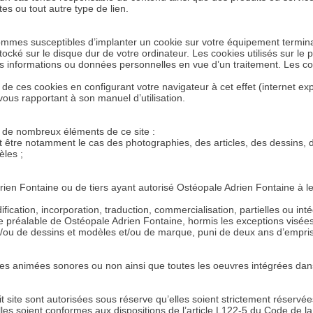
tes ou tout autre type de lien.
s sommes susceptibles d’implanter un cookie sur votre équipement termin
 sur le disque dur de votre ordinateur. Les cookies utilisés sur le prés
s informations ou données personnelles en vue d’un traitement. Les co
 ces cookies en configurant votre navigateur à cet effet (internet explo
ous rapportant à son manuel d’utilisation.
e de nombreux éléments de ce site :
peut être notamment le cas des photographies, des articles, des dessins,
èles ;
ien Fontaine ou de tiers ayant autorisé Ostéopale Adrien Fontaine à les
dification, incorporation, traduction, commercialisation, partielles ou i
rite préalable de Ostéopale Adrien Fontaine, hormis les exceptions visées 
r et/ou de dessins et modèles et/ou de marque, puni de deux ans d’em
es animées sonores ou non ainsi que toutes les oeuvres intégrées dans
t site sont autorisées sous réserve qu’elles soient strictement réservé
les soient conformes aux dispositions de l’article L122-5 du Code de la 