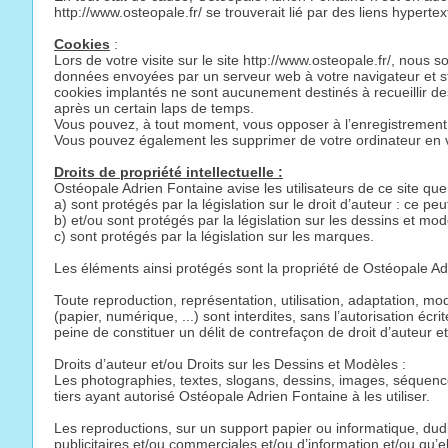
http://www.osteopale.fr/ se trouverait lié par des liens hypertex
Cookies
:
Lors de votre visite sur le site http://www.osteopale.fr/, nou
données envoyées par un serveur web à votre navigateur et stocké
cookies implantés ne sont aucunement destinés à recueillir de
après un certain laps de temps.
Vous pouvez, à tout moment, vous opposer à l’enregistrement de
Vous pouvez également les supprimer de votre ordinateur en v
Droits de propriété intellectuelle :
Ostéopale Adrien Fontaine avise les utilisateurs de ce site qu
a) sont protégés par la législation sur le droit d’auteur : ce 
b) et/ou sont protégés par la législation sur les dessins et mod
c) sont protégés par la législation sur les marques.
Les éléments ainsi protégés sont la propriété de Ostéopale Adr
Toute reproduction, représentation, utilisation, adaptation, mo
(papier, numérique, ...) sont interdites, sans l’autorisation éc
peine de constituer un délit de contrefaçon de droit d’auteu
Droits d’auteur et/ou Droits sur les Dessins et Modèles :
Les photographies, textes, slogans, dessins, images, séquenc
tiers ayant autorisé Ostéopale Adrien Fontaine à les utiliser.
Les reproductions, sur un support papier ou informatique, dudi
publicitaires et/ou commerciales et/ou d’information et/ou qu’el