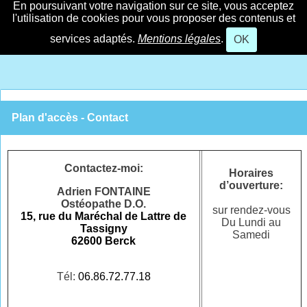
En poursuivant votre navigation sur ce site, vous acceptez
l'utilisation de cookies pour vous proposer des contenus et
services adaptés.
Mentions légales
.
OK
Plan d'accès - Contact
Contactez-moi:
Horaires
d’ouverture
:
Adrien FONTAINE
Ostéopathe D.O.
sur rendez-vous
15, rue du Maréchal de Lattre de
Du Lundi au
Tassigny
Samedi
62600 Berck
Tél:
06.86.72.77.18